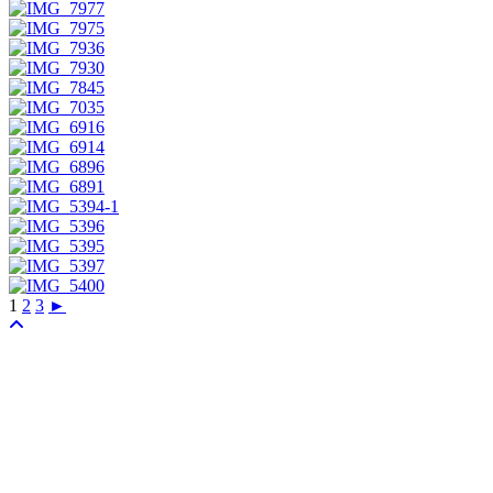
1
2
3
►