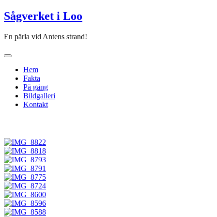
Hoppa
Sågverket i Loo
till
innehåll
En pärla vid Antens strand!
Hem
Fakta
På gång
Bildgalleri
Kontakt